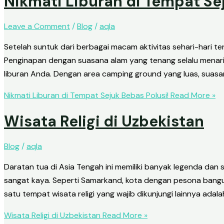
Nikmati Liburan di Tempat Sej
Exhibition
• Exhibition
Airline Ticket
Leave a Comment
/
Blog
/
aqla
Airline Ticket
• Domestic Flights
Domestic Flights
Setelah suntuk dari berbagai macam aktivitas sehari-hari t
• International Flights
International Flights
Penginapan dengan suasana alam yang tenang selalu menarik
• Umrah Flights
Umrah Flights
liburan Anda. Dengan area camping ground yang luas, suasan
Hotel
Hotel
Nikmati Liburan di Tempat Sejuk Bebas Polusi!
Read More »
Profile
Profile
Contact
Wisata Religi di Uzbekistan
Contact
Seminar & Workshop
Team Building
Blog
/
aqla
X
Motivator
Daratan tua di Asia Tengah ini memiliki banyak legenda da
X
sangat kaya. Seperti Samarkand, kota dengan pesona bangu
satu tempat wisata religi yang wajib dikunjungi lainnya adala
Wisata Religi di Uzbekistan
Read More »