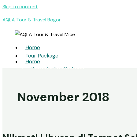
Skip to content
AQLA Tour & Travel Bogor
Home
Tour Package
Home
Domestic Tour Packages
Tour Package
International Tour Packages
• Domestic Tour Packages
Umrah & Hajj
• International Tour Packages
November 2018
• Umrah & Hajj
MICE
MICE
Meeting
• Meeting
Incentive
• Convention
Convention
• Incentive