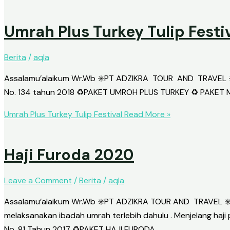
Umrah Plus Turkey Tulip Festi
Berita
/
aqla
Assalamu’alaikum Wr.Wb ✳️PT ADZIKRA TOUR AND TRAVEL ✳️ 
No. 134 tahun 2018 ♻️PAKET UMROH PLUS TURKEY ♻️ PAKET MA
Umrah Plus Turkey Tulip Festival
Read More »
Haji Furoda 2020
Leave a Comment
/
Berita
/
aqla
Assalamu’alaikum Wr.Wb ✳️PT ADZIKRA TOUR AND TRAVEL ✳️ P
melaksanakan ibadah umrah terlebih dahulu . Menjelang haji 
No. 81 Tahun 2017 ♻️PAKET HAJI FURODA