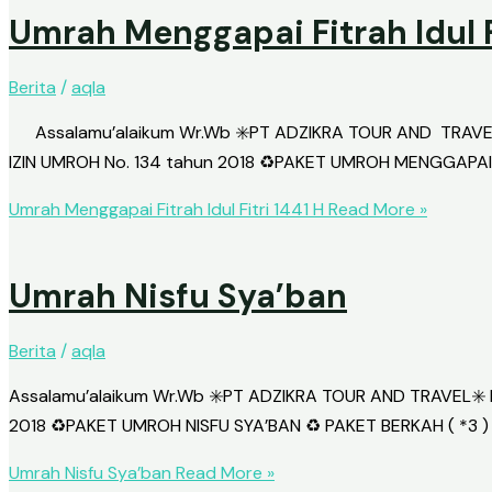
Exhibition
• Exhibition
Umrah Menggapai Fitrah Idul Fi
Airline Ticket
Airline Ticket
Berita
/
aqla
• Domestic Flights
Domestic Flights
• International Flights
International Flights
Assalamu’alaikum Wr.Wb ✳️PT ADZIKRA TOUR AND TRAVEL ✳️ 
• Umrah Flights
Umrah Flights
IZIN UMROH No. 134 tahun 2018 ♻️PAKET UMROH MENGGAPAI FI
Hotel
Hotel
Umrah Menggapai Fitrah Idul Fitri 1441 H
Read More »
Profile
Profile
Contact
Contact
Seminar & Workshop
Umrah Nisfu Sya’ban
Team Building
X
Motivator
Berita
/
aqla
X
Assalamu’alaikum Wr.Wb ✳️PT ADZIKRA TOUR AND TRAVEL✳️ P
2018 ♻️PAKET UMROH NISFU SYA’BAN ♻️ PAKET BERKAH ( *3 ) Q
Umrah Nisfu Sya’ban
Read More »