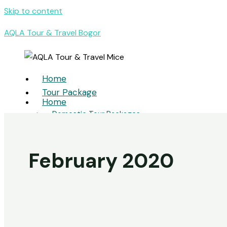
Skip to content
AQLA Tour & Travel Bogor
Home
Tour Package
Home
Domestic Tour Packages
Tour Package
International Tour Packages
• Domestic Tour Packages
Umrah & Hajj
• International Tour Packages
February 2020
• Umrah & Hajj
MICE
MICE
Meeting
• Meeting
Incentive
• Convention
Convention
• Incentive