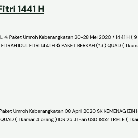
tri 1441 H
Paket Umroh Keberangkatan 20-28 Mei 2020 / 1441 H ( 9 Ha
TRAH IDUL FITRI 1441 H ♻️ PAKET BERKAH (*3 ) QUAD ( 1 kamar
aket Umroh Keberangkatan 08 April 2020 SK KEMENAG IZIN HA
UAD ( 1 kamar 4 orang ) IDR 25 JT-an USD 1852 TRIPLE ( 1 ka