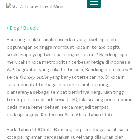
Skip
to
content
/
Blog
/ By
aqla
Bandung adalah tanah pasundan yang dikelilingi oleh
pegunungan sehingga membuat kota ini terasa begitu
sejuk. Siapa yang tak kenal dengan kota ini? Bandung juga
merupakan kota metropolitan terbesar ketiga di Indonesia.
Nah
bagi kalian yang suka berbelanja, Bandung memiliki
mall
serta
factory outlet
yang banyak tersebar lho. Di kota ini
juga mencatat berbagai macam sejarah penting,
diantaranya sebagai tempat berdirinya perguruan tinggi
teknik pertama di Indonesia (ITB), lokasi ajang pertempuran
pada masa kemerdekaan, serta menjadi tempat
berlangsungnya Konferensi Asia-Afrika tahun 1955.
Pada tahun 1990 kota Bandung terpilih sebagai salah satu
kota paling aman berdasarkan suvei yang dilakukan oleh