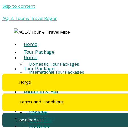
Skip to content
AQLA Tour & Travel Bogor
Home
Tour Package
Home
Domestic Tour Packages
Tour Package
International Tour Packages
• Domestic Tour Packages
Umrah & Hajj
Harga
• International Tour Packages
• Umrah & Hajj
MICE
Terms and Conditions
MICE
Meeting
• Meeting
Incentive
• Convention
Download PDF
Convention
• Incentive