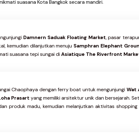
nikmati suasana Kota Bangkok secara mandiri.
engunjungi
Damnern Saduak Floating Market
, pasar terapu
okal, kemudian dilanjutkan menuju
Samphran Elephant Groun
mati suasana tepi sungai di
Asiatique The Riverfront Marke
 Sungai Chaophaya dengan ferry boat untuk mengunjungi
Wat 
oha Prasart
yang memiliki arsitektur unik dan bersejarah. Se
 dan produk madu, kemudian melanjutkan aktivitas shopping