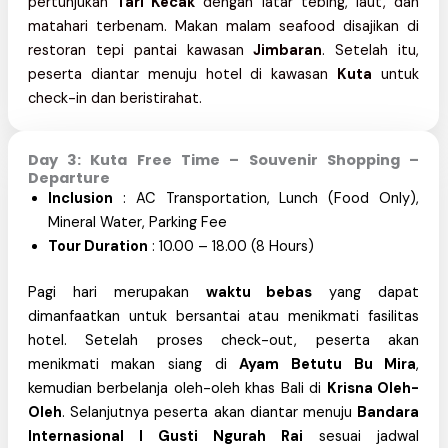
pertunjukan
Tari Kecak
dengan latar tebing, laut, dan
matahari terbenam. Makan malam seafood disajikan di
restoran tepi pantai kawasan
Jimbaran
. Setelah itu,
peserta diantar menuju hotel di kawasan
Kuta
untuk
check-in dan beristirahat.
Day 3: Kuta Free Time – Souvenir Shopping –
Departure
Inclusion
: AC Transportation, Lunch (Food Only),
Mineral Water, Parking Fee
Tour Duration
: 10.00 – 18.00 (8 Hours)
Pagi hari merupakan
waktu bebas
yang dapat
dimanfaatkan untuk bersantai atau menikmati fasilitas
hotel. Setelah proses check-out, peserta akan
menikmati makan siang di
Ayam Betutu Bu Mira
,
kemudian berbelanja oleh-oleh khas Bali di
Krisna Oleh-
Oleh
. Selanjutnya peserta akan diantar menuju
Bandara
Internasional I Gusti Ngurah Rai
sesuai jadwal