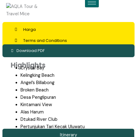
Skip
to
content
Harga
Terms and Conditions
Download PDF
Highlights
Crystal Bay
Kelingking Beach
Angel’s Billabong
Broken Beach
Desa Penglipuran
Kintamani View
Alas Harum
Dtukad River Club
Pertunjukan Tari Kecak Uluwatu
Jimbaran Seafood Dinner
Itinerary