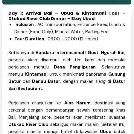
Day 1: Arrival Bali – Ubud & Kintamani Tour –
Dtukad River Club Dinner – Stay Ubud
Inclusion
: AC Transportation, Entrance Fees, Lunch &
Dinner (Food Only), Mineral Water, Parking Fee
Tour Duration
: 08.00 – 20.00 (12 Hours)
Setibanya di
Bandara Internasional I Gusti Ngurah Rai
,
peserta akan disambut oleh tim kami dan memulai
perjalanan menuju
Desa Penglipuran
. Selanjutnya
menuju
Kintamani
untuk menikmati panorama
Gunung
Batur
dan
Danau Batur
, dengan makan siang di
Batur
Sari Restaurant
.
Perjalanan dilanjutkan ke
Alas Harum
, destinasi yang
terkenal dengan pemandangan sawah terasering khas
Bali. Menjelang sore, peserta akan menikmati suasana
Dtukad River Club
sekaligus makan malam. Setelah itu,
peserta diantar menuju hotel di kawasan
Ubud
untuk