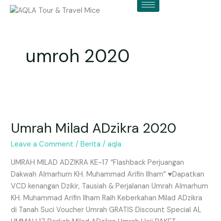
Skip
to
content
umroh 2020
Umrah
Milad
Umrah Milad ADzikra 2020
ADzikra
2020
Leave a Comment
/
Berita
/
aqla
UMRAH MILAD ADZIKRA KE-17 “Flashback Perjuangan
Dakwah Almarhum KH. Muhammad Arifin Ilham” ♥Dapatkan
VCD kenangan Dzikir, Tausiah & Perjalanan Umrah Almarhum
KH. Muhammad Arifin Ilham Raih Keberkahan Milad ADzikra
di Tanah Suci Voucher Umrah GRATIS Discount Special AL