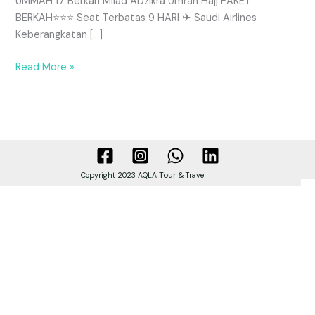
UMMAH 17 Berkah Milad ADzikra Umrah Hajj PAKET
BERKAH⭐⭐⭐ Seat Terbatas 9 HARI ✈ Saudi Airlines
Keberangkatan […]
Read More »
Tour
Copyright 2023 AQLA
& Travel