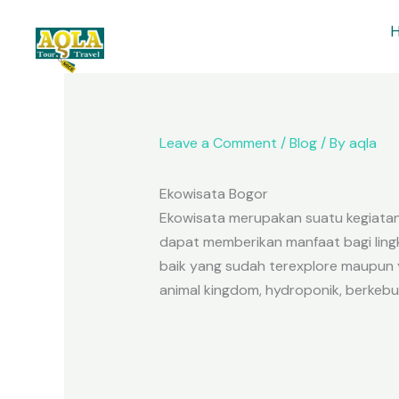
Skip
to
content
Leave a Comment
/
Blog
/ By
aqla
Ekowisata Bogor
Ekowisata merupakan suatu kegiatan
dapat memberikan manfaat bagi lingk
baik yang sudah terexplore maupun y
animal kingdom, hydroponik, berkebun