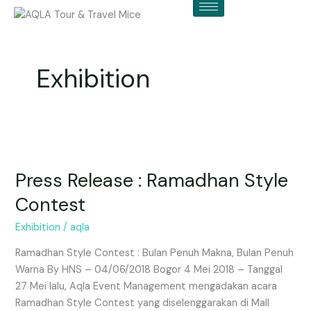
Skip
to
content
Exhibition
Press
Release
Press Release : Ramadhan Style
:
Ramadhan
Contest
Style
Contest
Exhibition
/
aqla
Ramadhan Style Contest : Bulan Penuh Makna, Bulan Penuh
Warna By HNS – 04/06/2018 Bogor 4 Mei 2018 – Tanggal
27 Mei lalu, Aqla Event Management mengadakan acara
Ramadhan Style Contest yang diselenggarakan di Mall